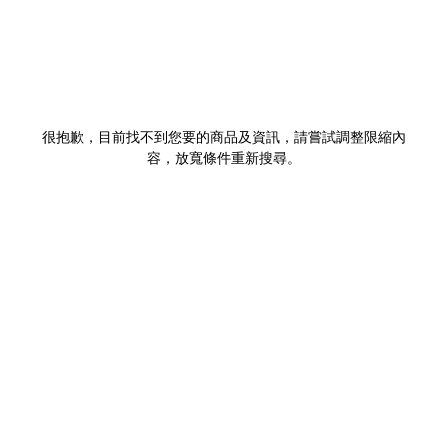
很抱歉，目前找不到您要的商品及資訊，請嘗試調整限縮內
容，放寬條件重新搜尋。