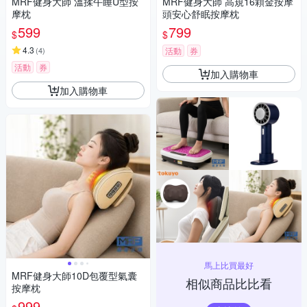
MRF健身大師 溫揉午睡U型按
MRF健身大師 高規16顆金按摩
摩枕
頭安心舒眠按摩枕
599
799
$
$
4.3
(
4
)
活動
券
活動
券
加入購物車
加入購物車
馬上比買最好
MRF健身大師10D包覆型氣囊
相似商品比比看
按摩枕
999