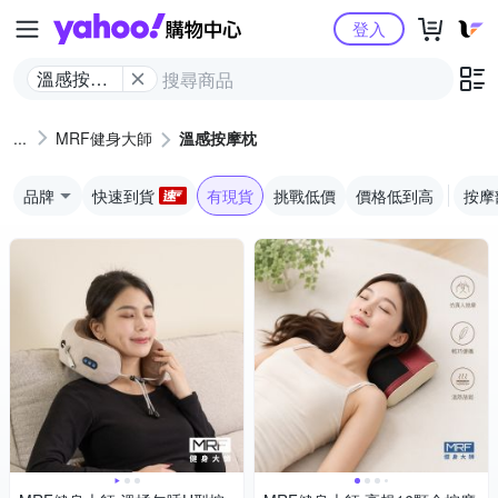
Yahoo購物中心
登入
溫感按摩
枕
MRF健身大師
溫感按摩枕
品牌
快速到貨
有現貨
挑戰低價
價格低到高
按摩