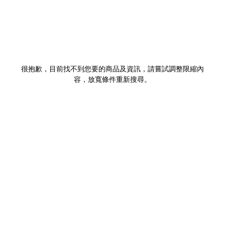
很抱歉，目前找不到您要的商品及資訊，請嘗試調整限縮內
容，放寬條件重新搜尋。