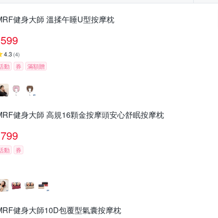
MRF健身大師 溫揉午睡U型按摩枕
599
4.3
(
4
)
活動
券
滿額贈
MRF健身大師 高規16顆金按摩頭安心舒眠按摩枕
799
活動
券
MRF健身大師10D包覆型氣囊按摩枕