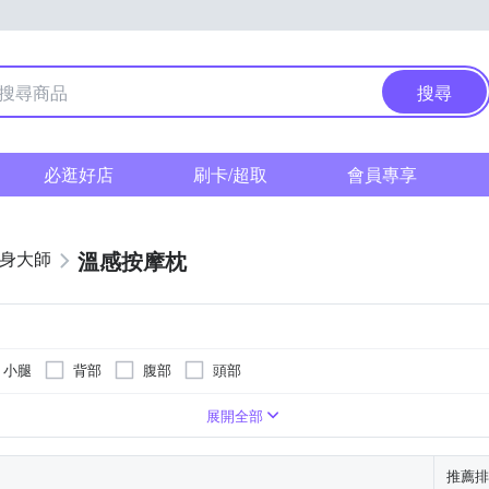
搜尋
必逛好店
刷卡/超取
會員專享
溫感按摩枕
健身大師
小腿
背部
腹部
頭部
展開全部
推薦排