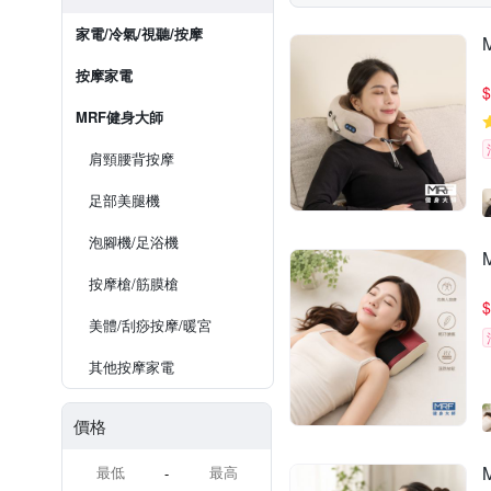
家電/冷氣/視聽/按摩
按摩家電
$
MRF健身大師
肩頸腰背按摩
足部美腿機
泡腳機/足浴機
按摩槍/筋膜槍
$
美體/刮痧按摩/暖宮
其他按摩家電
價格
-