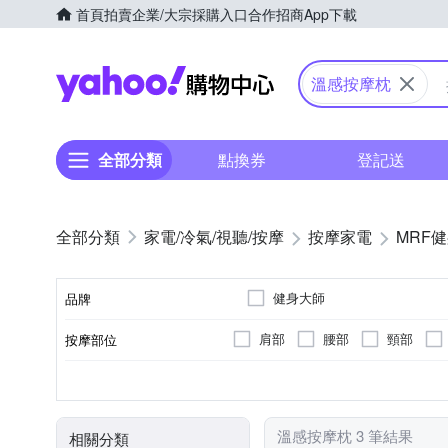
首頁
拍賣
企業/大宗採購入口
合作招商
App下載
Yahoo購物中心
溫感按摩枕
全部分類
點換券
登記送
家電/冷氣/視聽/按摩
按摩家電
MRF
健身大師
品牌
肩部
腰部
頸部
按摩部位
品牌名稱
無
揉捏式
插電式
肩頸按摩機
溫熱功能
轉動式
充電式
按摩床(墊)
遙控器
按摩方式
電源類型
顏色
類型
特殊功能
溫感按摩枕 3 筆結果
相關分類