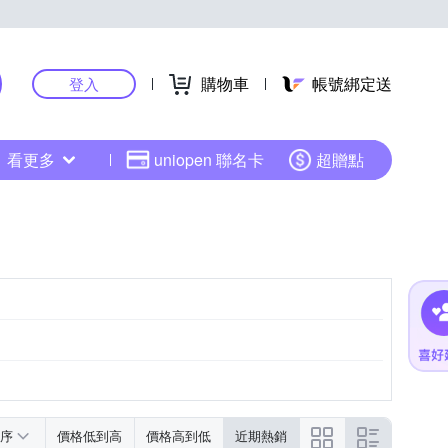
購物車
帳號綁定送
登入
看更多
uniopen 聯名卡
超贈點
序
價格低到高
價格高到低
近期熱銷