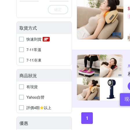
$
確定
取貨方式
快速到貨
7-11常溫
7-11冷凍
商品狀況
有現貨
Yahoo自營
現
評價4顆
以上
1
優惠