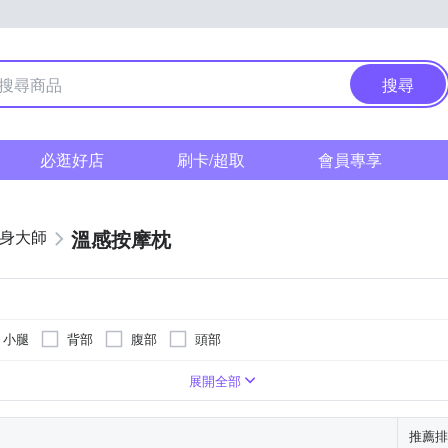
搜尋
必逛好店
刷卡/超取
會員專享
溫感按摩枕
健身大師
小腿
背部
腹部
頭部
展開全部
推薦排