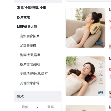
家電/冷氣/視聽/按摩
按摩家電
$
MRF健身大師
肩頸腰背按摩
足部美腿機
泡腳機/足浴機
按摩槍/筋膜槍
$
美體/刮痧按摩/暖宮
其他按摩家電
價格
-