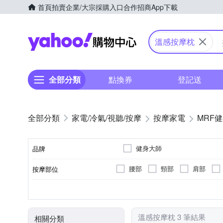
首頁
拍賣
企業/大宗採購入口
合作招商
App下載
Yahoo購物中心
溫感按摩枕
全部分類
點換券
登記送
家電/冷氣/視聽/按摩
按摩家電
MRF
健身大師
品牌
腰部
頸部
肩部
按摩部位
品牌名稱
無
插電式
肩頸按摩機
揉捏式
溫熱功能
充電式
轉動式
按摩床(墊)
遙控器
電源類型
顏色
類型
按摩方式
特殊功能
溫感按摩枕 3 筆結果
相關分類