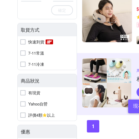
$
確定
取貨方式
快速到貨
7-11常溫
7-11冷凍
商品狀況
有現貨
Yahoo自營
現
評價4顆
以上
1
優惠