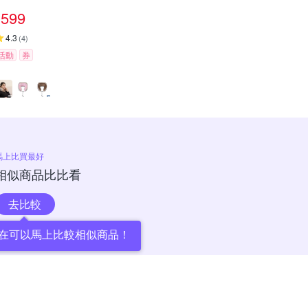
599
4.3
(
4
)
活動
券
馬上比買最好
相似商品比比看
去比較
在可以馬上比較相似商品！