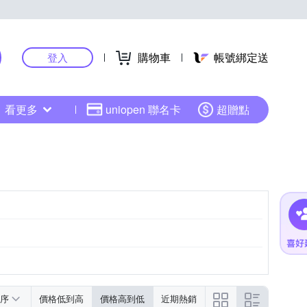
購物車
帳號綁定送
登入
看更多
uniopen 聯名卡
超贈點
序
價格低到高
價格高到低
近期熱銷