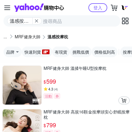
Yahoo購物中心
登入
溫感按摩
枕
MRF健身大師
溫感按摩枕
品牌
快速到貨
有現貨
挑戰低價
價格低到高
按摩
MRF健身大師 溫揉午睡U型按摩枕
599
$
4.3
(
4
)
活動
券
MRF健身大師 高規16顆金按摩頭安心舒眠按摩
枕
799
$