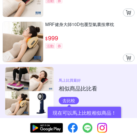
活動
券
MRF健身大師10D包覆型氣囊按摩枕
999
$
活動
券
馬上比買最好
相似商品比比看
去比較
現在可以馬上比較相似商品！