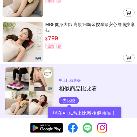
活動
券
MRF健身大師 高規16顆金按摩頭安心舒眠按摩
枕
799
$
活動
券
馬上比買最好
相似商品比比看
去比較
現在可以馬上比較相似商品！