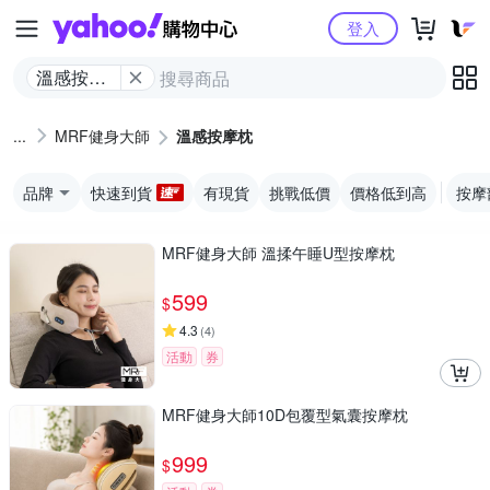
Yahoo購物中心
登入
溫感按摩
枕
MRF健身大師
溫感按摩枕
品牌
快速到貨
有現貨
挑戰低價
價格低到高
按摩
MRF健身大師 溫揉午睡U型按摩枕
599
$
4.3
(
4
)
活動
券
MRF健身大師10D包覆型氣囊按摩枕
999
$