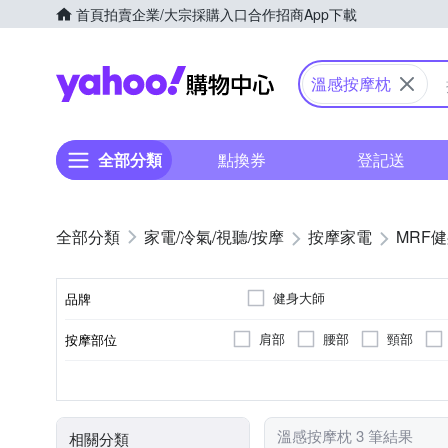
首頁
拍賣
企業/大宗採購入口
合作招商
App下載
Yahoo購物中心
溫感按摩枕
全部分類
點換券
登記送
家電/冷氣/視聽/按摩
按摩家電
MRF
健身大師
品牌
肩部
腰部
頸部
按摩部位
品牌名稱
無
揉捏式
插電式
肩頸按摩機
溫熱功能
轉動式
充電式
按摩床(墊)
遙控器
按摩方式
電源類型
顏色
類型
特殊功能
溫感按摩枕 3 筆結果
相關分類