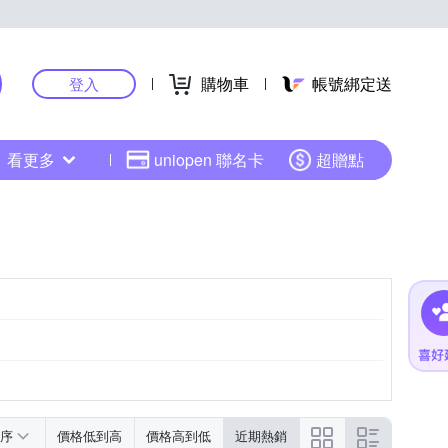
購物車
帳號綁定送
登入
看更多
uniopen 聯名卡
超贈點
序
價格低到高
價格高到低
近期熱銷