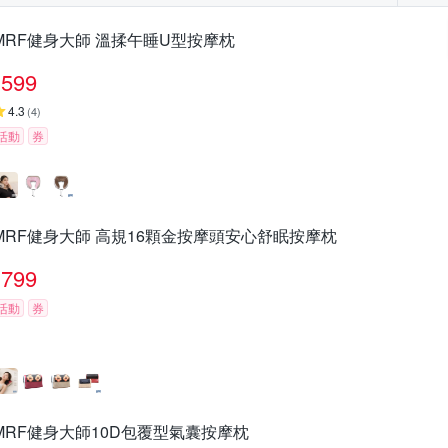
MRF健身大師 溫揉午睡U型按摩枕
599
4.3
(
4
)
活動
券
MRF健身大師 高規16顆金按摩頭安心舒眠按摩枕
799
活動
券
MRF健身大師10D包覆型氣囊按摩枕