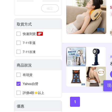
$
確定
取貨方式
快速到貨
7-11常溫
7-11冷凍
商品狀況
有現貨
Yahoo自營
現
評價4顆
以上
1
優惠