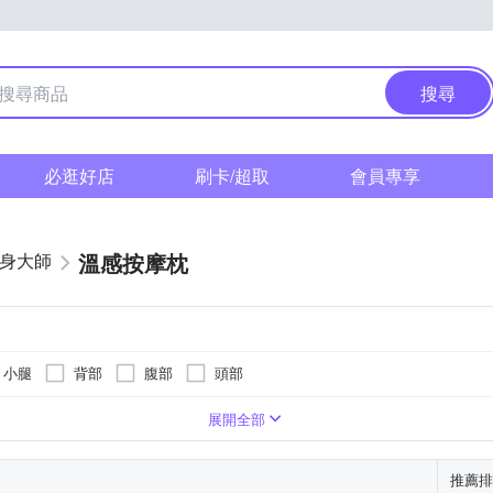
搜尋
必逛好店
刷卡/超取
會員專享
溫感按摩枕
健身大師
小腿
背部
腹部
頭部
展開全部
推薦排