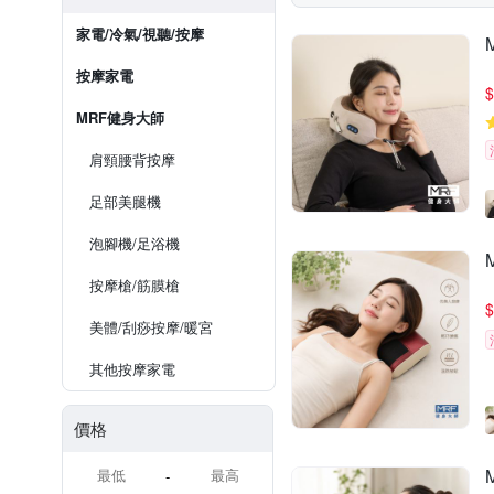
家電/冷氣/視聽/按摩
按摩家電
$
MRF健身大師
肩頸腰背按摩
足部美腿機
泡腳機/足浴機
按摩槍/筋膜槍
$
美體/刮痧按摩/暖宮
其他按摩家電
價格
-