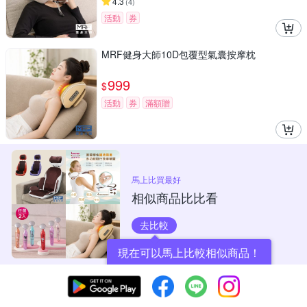
4.3
(
4
)
活動
券
MRF健身大師10D包覆型氣囊按摩枕
999
$
活動
券
滿額贈
馬上比買最好
相似商品比比看
去比較
現在可以馬上比較相似商品！