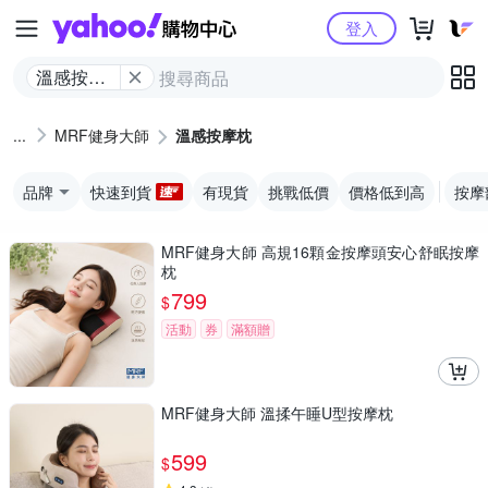
Yahoo購物中心
登入
溫感按摩
枕
MRF健身大師
溫感按摩枕
品牌
快速到貨
有現貨
挑戰低價
價格低到高
按摩
MRF健身大師 高規16顆金按摩頭安心舒眠按摩
枕
799
$
活動
券
滿額贈
MRF健身大師 溫揉午睡U型按摩枕
599
$