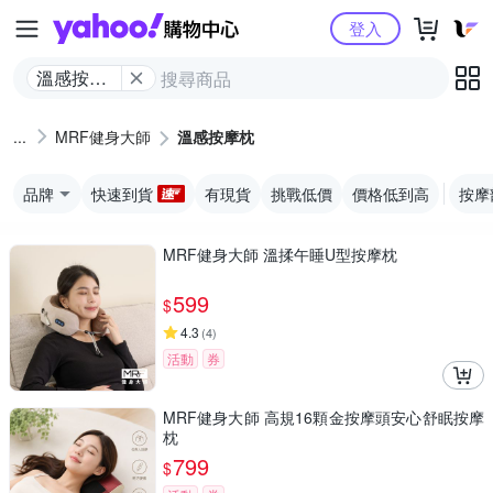
Yahoo購物中心
登入
溫感按摩
枕
MRF健身大師
溫感按摩枕
品牌
快速到貨
有現貨
挑戰低價
價格低到高
按摩
MRF健身大師 溫揉午睡U型按摩枕
599
$
4.3
(
4
)
活動
券
MRF健身大師 高規16顆金按摩頭安心舒眠按摩
枕
799
$