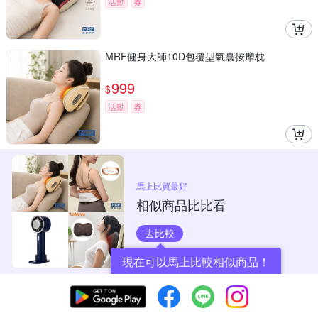
活動
券
MRF健身大師10D包覆型氣囊按摩枕
999
$
活動
券
馬上比買最好
相似商品比比看
去比較
現在可以馬上比較相似商品！