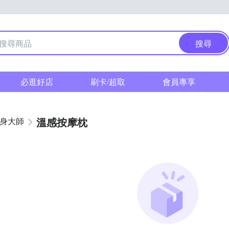
搜尋
必逛好店
刷卡/超取
會員專享
溫感按摩枕
健身大師