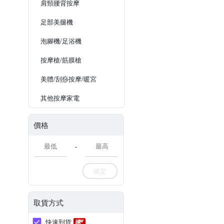
肩頸腰背按摩
足部美腿機
泡腳機/足浴機
按摩槍/筋膜槍
美體/刮痧按摩/暖宮
其他按摩家電
價格
-
確定
取貨方式
快速到貨