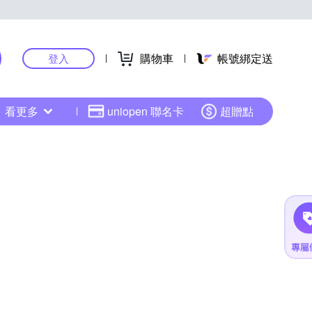
購物車
帳號綁定送
登入
看更多
uniopen 聯名卡
超贈點