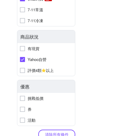
7-11常溫
7-11冷凍
商品狀況
有現貨
Yahoo自營
評價4顆
以上
優惠
挑戰低價
券
活動
清除所有條件