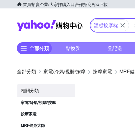
首頁
拍賣
企業/大宗採購入口
合作招商
App下載
Yahoo購物中心
溫感按摩枕
全部分類
點換券
登記送
家電/冷氣/視聽/按摩
按摩家電
MRF
相關分類
家電/冷氣/視聽/按摩
按摩家電
MRF健身大師