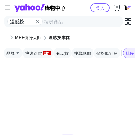
Yahoo購物中心
登入
溫感按摩
枕
MRF健身大師
溫感按摩枕
品牌
快速到貨
有現貨
挑戰低價
價格低到高
排序