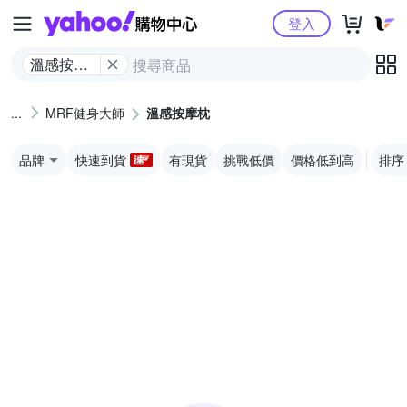
Yahoo購物中心
登入
溫感按摩
枕
MRF健身大師
溫感按摩枕
品牌
快速到貨
有現貨
挑戰低價
價格低到高
排序