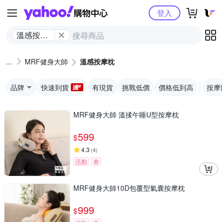
Yahoo購物中心
登入
溫感按摩
枕
MRF健身大師
溫感按摩枕
品牌
快速到貨
有現貨
挑戰低價
價格低到高
按摩
MRF健身大師 溫揉午睡U型按摩枕
599
$
4.3
(
4
)
活動
券
MRF健身大師10D包覆型氣囊按摩枕
999
$