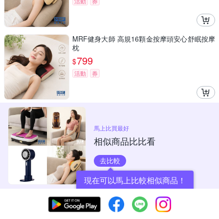
活動
券
MRF健身大師 高規16顆金按摩頭安心舒眠按摩
枕
799
$
活動
券
馬上比買最好
相似商品比比看
去比較
現在可以馬上比較相似商品！