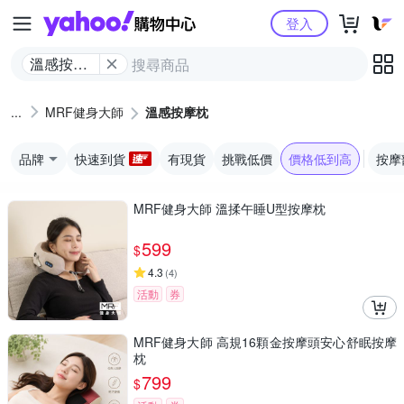
Yahoo購物中心
登入
溫感按摩
枕
MRF健身大師
溫感按摩枕
品牌
快速到貨
有現貨
挑戰低價
價格低到高
按摩
MRF健身大師 溫揉午睡U型按摩枕
599
$
4.3
(
4
)
活動
券
MRF健身大師 高規16顆金按摩頭安心舒眠按摩
枕
799
$