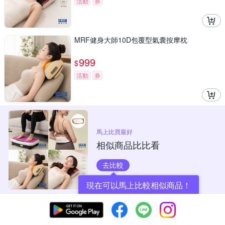
活動
券
MRF健身大師10D包覆型氣囊按摩枕
999
$
活動
券
馬上比買最好
相似商品比比看
去比較
現在可以馬上比較相似商品！