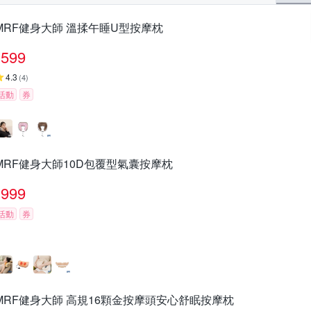
MRF健身大師 溫揉午睡U型按摩枕
599
4.3
(
4
)
活動
券
MRF健身大師10D包覆型氣囊按摩枕
999
活動
券
MRF健身大師 高規16顆金按摩頭安心舒眠按摩枕