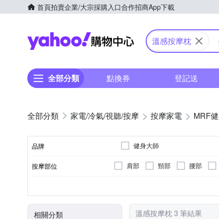
首頁
拍賣
企業/大宗採購入口
合作招商
App下載
Yahoo購物中心
溫感按摩枕
全部分類
點換券
登記送
家電/冷氣/視聽/按摩
按摩家電
MRF
健身大師
品牌
肩部
頸部
腰部
按摩部位
品牌名稱
無
揉捏式
肩頸按摩機
插電式
溫熱功能
轉動式
充電式
按摩床(墊)
遙控器
按摩方式
類型
電源類型
顏色
特殊功能
溫感按摩枕 3 筆結果
相關分類