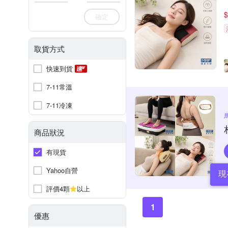
$
確定
取貨方式
快速到貨
7-11常溫
7-11冷凍
商品狀況
有現貨
Yahoo自營
現
評價4顆
以上
1
優惠