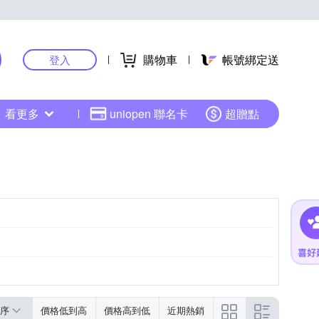
購物車
帳號綁定送
登入
看更多
uniopen 聯名卡
超贈點
序
價格低到高
價格高到低
近期熱銷