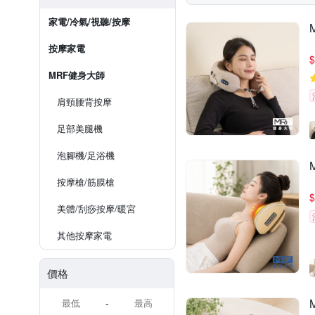
家電/冷氣/視聽/按摩
按摩家電
$
MRF健身大師
肩頸腰背按摩
足部美腿機
泡腳機/足浴機
按摩槍/筋膜槍
$
美體/刮痧按摩/暖宮
其他按摩家電
價格
-