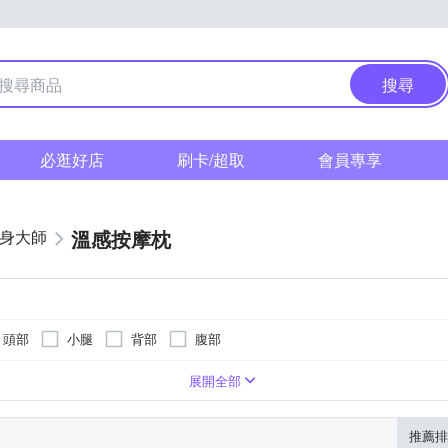
搜尋
必逛好店
刷卡/超取
會員專享
溫感按摩枕
健身大師
頭部
小腿
背部
腹部
展開全部
推薦排