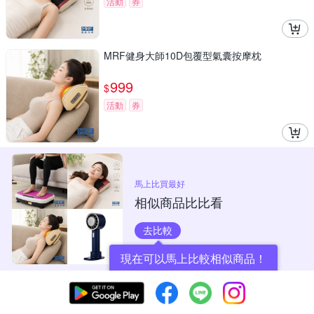
活動
券
MRF健身大師10D包覆型氣囊按摩枕
999
$
活動
券
馬上比買最好
相似商品比比看
去比較
現在可以馬上比較相似商品！