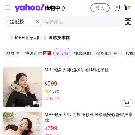
Yahoo購物中心
登入
溫感按摩
枕
MRF健身大師
溫感按摩枕
品牌
快速到貨
有現貨
挑戰低價
價格低到高
按摩
MRF健身大師 溫揉午睡U型按摩枕
599
$
4.3
(
4
)
活動
券
MRF健身大師 高規16顆金按摩頭安心舒眠按摩
枕
799
$