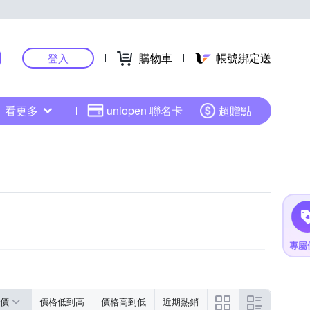
購物車
帳號綁定送
登入
看更多
uniopen 聯名卡
超贈點
價
價格低到高
價格高到低
近期熱銷