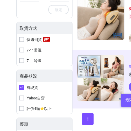
$
確定
取貨方式
快速到貨
7-11常溫
7-11冷凍
商品狀況
有現貨
Yahoo自營
現
評價4顆
以上
1
優惠