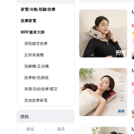
家電/冷氣/視聽/按摩
按摩家電
$
MRF健身大師
肩頸腰背按摩
足部美腿機
泡腳機/足浴機
按摩槍/筋膜槍
$
美體/刮痧按摩/暖宮
其他按摩家電
價格
-