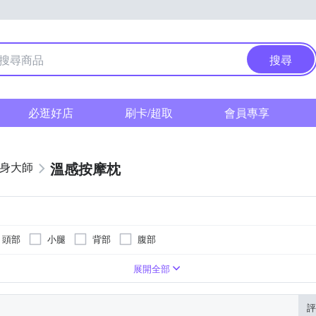
搜尋
必逛好店
刷卡/超取
會員專享
溫感按摩枕
健身大師
頭部
小腿
背部
腹部
展開全部
評