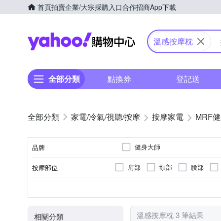
首頁
拍賣
企業/大宗採購入口
合作招商
App下載
Yahoo購物中心
溫感按摩枕
全部分類
點換券
登記送
家電/冷氣/視聽/按摩
按摩家電
MRF
健身大師
品牌
肩部
頸部
腰部
按摩部位
品牌名稱
無
揉捏式
肩頸按摩機
插電式
溫熱功能
轉動式
充電式
按摩床(墊)
遙控器
按摩方式
類型
電源類型
顏色
特殊功能
溫感按摩枕 3 筆結果
相關分類