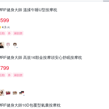
MRF健身大師 溫揉午睡U型按摩枕
599
4.3
(
4
)
活動
券
滿額贈
MRF健身大師 高規16顆金按摩頭安心舒眠按摩枕
799
活動
券
滿額贈
MRF健身大師10D包覆型氣囊按摩枕