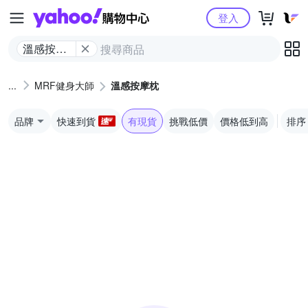
Yahoo購物中心
登入
溫感按摩
枕
MRF健身大師
溫感按摩枕
品牌
快速到貨
有現貨
挑戰低價
價格低到高
排序