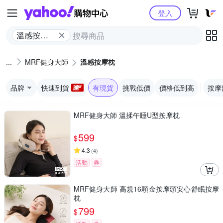
Yahoo購物中心
登入
溫感按摩
枕
MRF健身大師
溫感按摩枕
品牌
快速到貨
有現貨
挑戰低價
價格低到高
按摩
MRF健身大師 溫揉午睡U型按摩枕
599
$
4.3
(
4
)
活動
券
MRF健身大師 高規16顆金按摩頭安心舒眠按摩
枕
799
$