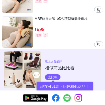
活動
券
MRF健身大師10D包覆型氣囊按摩枕
999
$
活動
券
馬上比買最好
相似商品比比看
去比較
現在可以馬上比較相似商品！