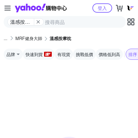
Yahoo購物中心
登入
溫感按摩
枕
MRF健身大師
溫感按摩枕
品牌
快速到貨
有現貨
挑戰低價
價格低到高
排序