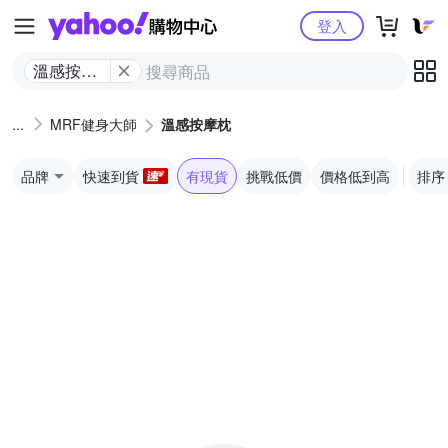
Yahoo購物中心
登入
溫感按摩
枕
MRF健身大師
溫感按摩枕
品牌
快速到貨
有現貨
挑戰低價
價格低到高
排序