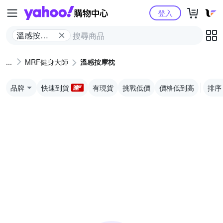
Yahoo購物中心
登入
溫感按摩
枕
MRF健身大師
溫感按摩枕
品牌
快速到貨
有現貨
挑戰低價
價格低到高
排序