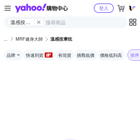
Yahoo購物中心
登入
溫感按摩
枕
MRF健身大師
溫感按摩枕
品牌
快速到貨
有現貨
挑戰低價
價格低到高
排序