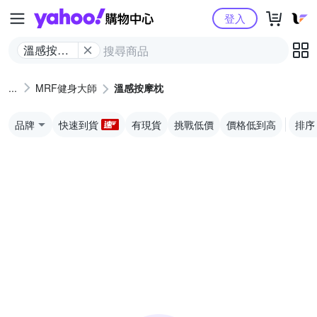
Yahoo購物中心
登入
溫感按摩
枕
MRF健身大師
溫感按摩枕
品牌
快速到貨
有現貨
挑戰低價
價格低到高
排序