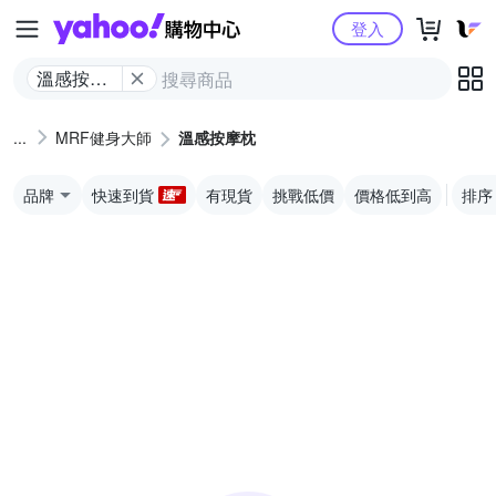
Yahoo購物中心
登入
溫感按摩
枕
MRF健身大師
溫感按摩枕
品牌
快速到貨
有現貨
挑戰低價
價格低到高
排序