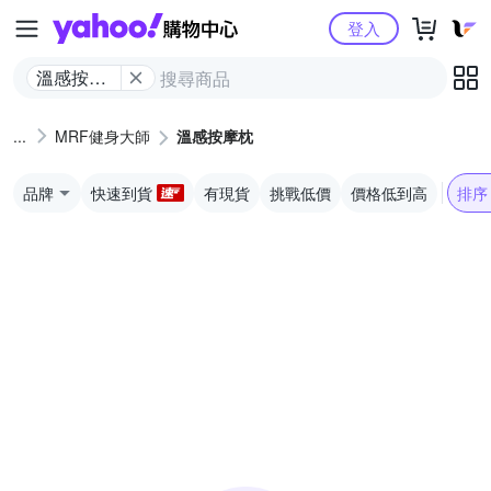
Yahoo購物中心
登入
溫感按摩
枕
MRF健身大師
溫感按摩枕
品牌
快速到貨
有現貨
挑戰低價
價格低到高
排序