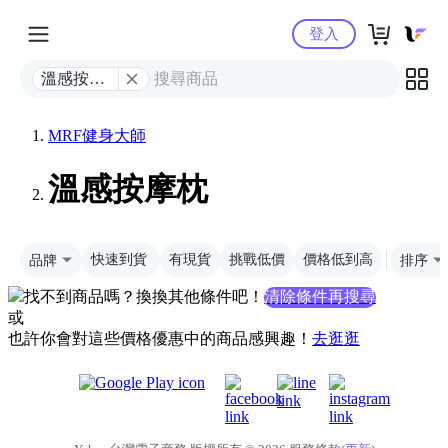
Yahoo購物中心
登入
溫感按摩
枕
MRF健身大師
溫感按摩枕
品牌
快速到貨
有現貨
挑戰低價
價格低到高
排序
找不到商品嗎？換換其他條件吧！
清除條件再搜尋
或
也許你會對這些價格優惠中的商品感興趣！
去逛逛