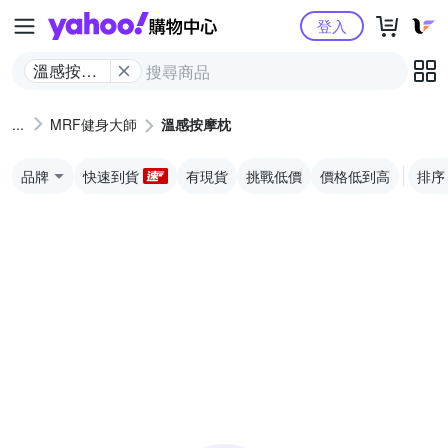
Yahoo購物中心
登入
溫感按摩
枕
MRF健身大師
溫感按摩枕
品牌
快速到貨
有現貨
挑戰低價
價格低到高
排序