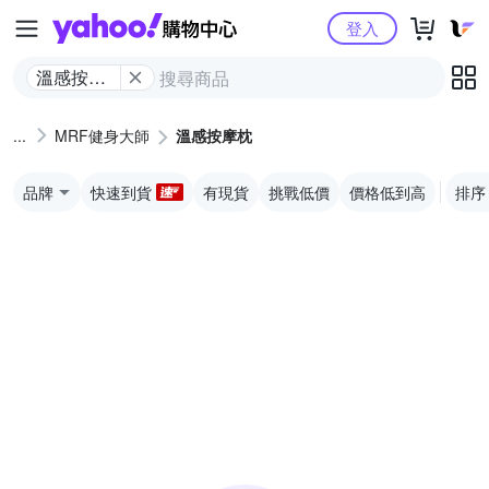
Yahoo購物中心
登入
溫感按摩
枕
MRF健身大師
溫感按摩枕
品牌
快速到貨
有現貨
挑戰低價
價格低到高
排序