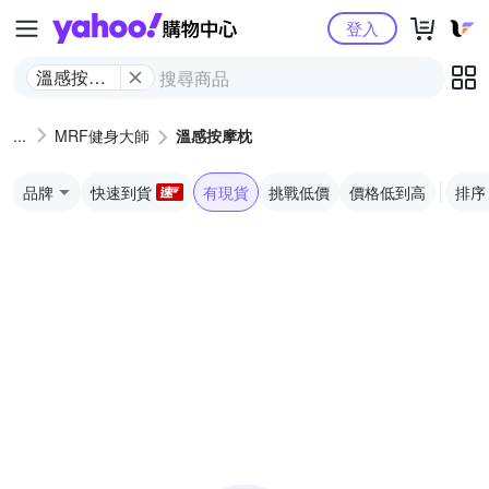
Yahoo購物中心
登入
溫感按摩
枕
MRF健身大師
溫感按摩枕
品牌
快速到貨
有現貨
挑戰低價
價格低到高
排序