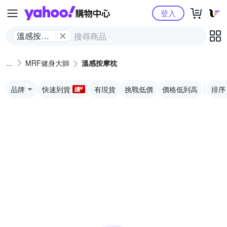
Yahoo購物中心
登入
溫感按摩
枕
MRF健身大師
溫感按摩枕
品牌
快速到貨
有現貨
挑戰低價
價格低到高
排序