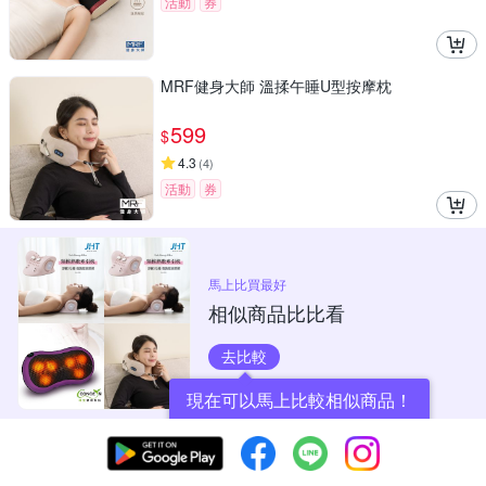
活動
券
MRF健身大師 溫揉午睡U型按摩枕
599
$
4.3
(
4
)
活動
券
馬上比買最好
相似商品比比看
去比較
現在可以馬上比較相似商品！