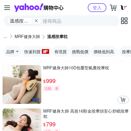
Yahoo購物中心
登入
溫感按摩
枕
MRF健身大師
溫感按摩枕
品牌
快速到貨
有現貨
挑戰低價
價格低到高
按摩
MRF健身大師10D包覆型氣囊按摩枕
999
$
活動
券
MRF健身大師 高規16顆金按摩頭安心舒眠按摩
枕
799
$