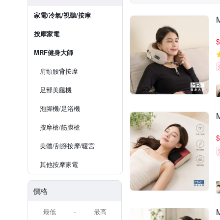
家電/冷氣/視聽/按摩
按摩家電
$
MRF健身大師
肩頸腰背按摩
足部美腿機
泡腳機/足浴機
按摩槍/筋膜槍
$
美體/刮痧按摩/暖宮
其他按摩家電
價格
-