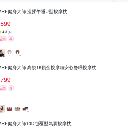
MRF健身大師 溫揉午睡U型按摩枕
599
4.3
(
4
)
活動
券
MRF健身大師 高規16顆金按摩頭安心舒眠按摩枕
799
活動
券
MRF健身大師10D包覆型氣囊按摩枕