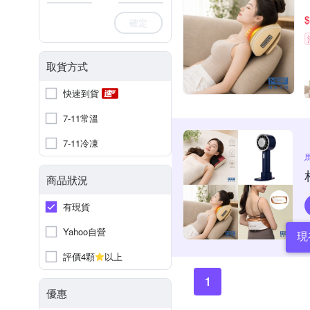
$
確定
取貨方式
快速到貨
7-11常溫
7-11冷凍
商品狀況
有現貨
Yahoo自營
現
評價4顆
以上
1
優惠