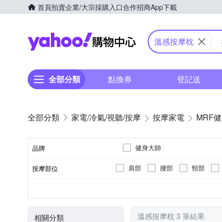
首頁
拍賣
企業/大宗採購入口
合作招商
App下載
Yahoo購物中心
溫感按摩枕
全部分類
點換券
登記送
家電/冷氣/視聽/按摩
按摩家電
MRF
健身大師
品牌
肩部
腰部
頸部
按摩部位
品牌名稱
無
揉捏式
插電式
肩頸按摩機
溫熱功能
轉動式
充電式
按摩床(墊)
遙控器
按摩方式
電源類型
顏色
類型
特殊功能
溫感按摩枕 3 筆結果
相關分類