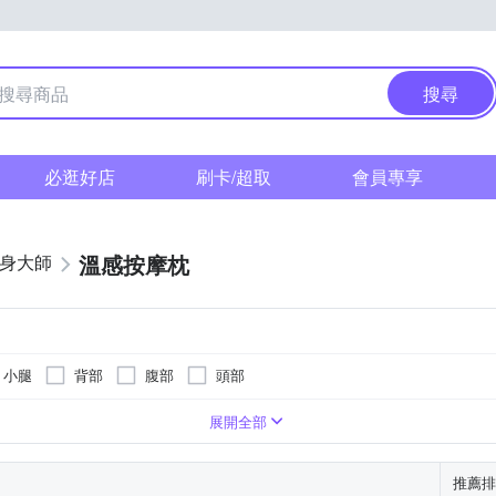
搜尋
必逛好店
刷卡/超取
會員專享
溫感按摩枕
健身大師
小腿
背部
腹部
頭部
展開全部
推薦排