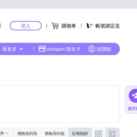
購物車
帳號綁定送
登入
看更多
uniopen 聯名卡
超贈點
序
價格低到高
價格高到低
近期熱銷