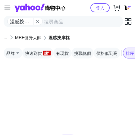
Yahoo購物中心
登入
溫感按摩
枕
MRF健身大師
溫感按摩枕
品牌
快速到貨
有現貨
挑戰低價
價格低到高
排序