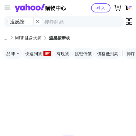
Yahoo購物中心
登入
溫感按摩
枕
MRF健身大師
溫感按摩枕
品牌
快速到貨
有現貨
挑戰低價
價格低到高
排序