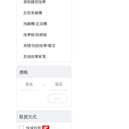
肩頸腰背按摩
足部美腿機
泡腳機/足浴機
按摩槍/筋膜槍
美體/刮痧按摩/暖宮
其他按摩家電
價格
-
確定
取貨方式
快速到貨