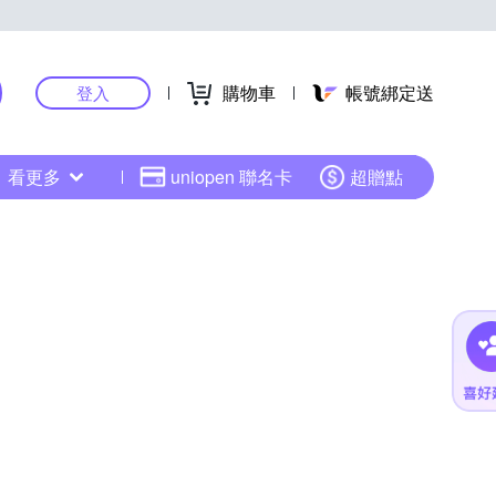
購物車
帳號綁定送
登入
看更多
uniopen 聯名卡
超贈點