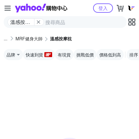
Yahoo購物中心
登入
溫感按摩
枕
MRF健身大師
溫感按摩枕
品牌
快速到貨
有現貨
挑戰低價
價格低到高
排序