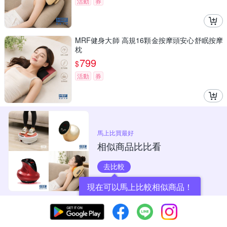
活動
券
MRF健身大師 高規16顆金按摩頭安心舒眠按摩
枕
799
$
活動
券
馬上比買最好
相似商品比比看
去比較
現在可以馬上比較相似商品！