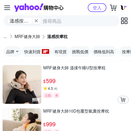
Yahoo購物中心
登入
溫感按摩
枕
MRF健身大師
溫感按摩枕
品牌
快速到貨
有現貨
挑戰低價
價格低到高
按摩
MRF健身大師 溫揉午睡U型按摩枕
599
$
4.3
(
4
)
活動
券
MRF健身大師10D包覆型氣囊按摩枕
999
$