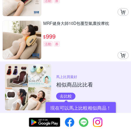
活動
券
MRF健身大師10D包覆型氣囊按摩枕
999
$
活動
券
馬上比買最好
相似商品比比看
去比較
現在可以馬上比較相似商品！