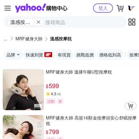
Yahoo購物中心
登入
溫感按摩
枕
MRF健身大師
溫感按摩枕
品牌
快速到貨
有現貨
挑戰低價
價格低到高
按摩
MRF健身大師 溫揉午睡U型按摩枕
599
$
4.3
(
4
)
活動
券
MRF健身大師 高規16顆金按摩頭安心舒眠按摩
枕
799
$