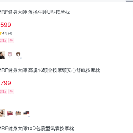
MRF健身大師 溫揉午睡U型按摩枕
599
4.3
(
4
)
活動
券
MRF健身大師 高規16顆金按摩頭安心舒眠按摩枕
799
活動
券
MRF健身大師10D包覆型氣囊按摩枕