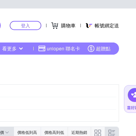
購物車
帳號綁定送
登入
看更多
uniopen 聯名卡
超贈點
價
價格低到高
價格高到低
近期熱銷