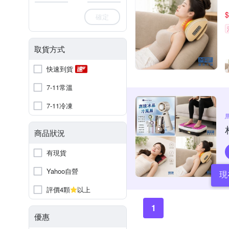
$
確定
取貨方式
快速到貨
7-11常溫
7-11冷凍
商品狀況
有現貨
Yahoo自營
現
評價4顆
以上
1
優惠