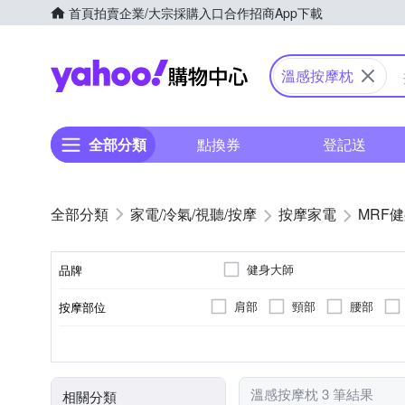
首頁
拍賣
企業/大宗採購入口
合作招商
App下載
Yahoo購物中心
溫感按摩枕
全部分類
點換券
登記送
家電/冷氣/視聽/按摩
按摩家電
MRF
健身大師
品牌
肩部
頸部
腰部
按摩部位
品牌名稱
無
揉捏式
肩頸按摩機
插電式
溫熱功能
轉動式
充電式
按摩床(墊)
遙控器
按摩方式
類型
電源類型
顏色
特殊功能
溫感按摩枕 3 筆結果
相關分類