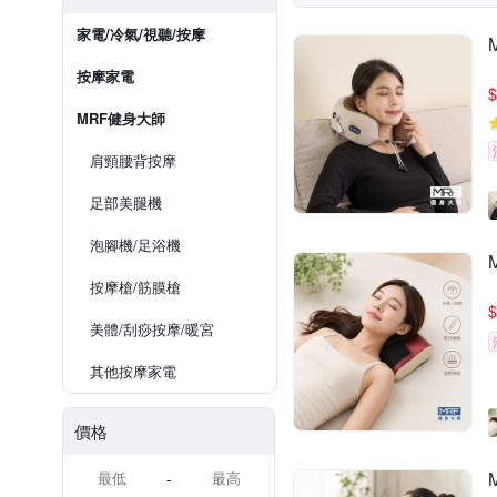
家電/冷氣/視聽/按摩
按摩家電
$
MRF健身大師
肩頸腰背按摩
足部美腿機
泡腳機/足浴機
按摩槍/筋膜槍
$
美體/刮痧按摩/暖宮
其他按摩家電
價格
-