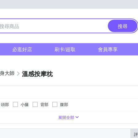
搜尋
必逛好店
刷卡/超取
會員專享
溫感按摩枕
健身大師
頭部
小腿
背部
腹部
展開全部
評