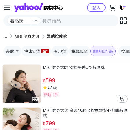
Yahoo購物中心
登入
溫感按摩
枕
MRF健身大師
溫感按摩枕
品牌
快速到貨
有現貨
挑戰低價
價格低到高
按摩
MRF健身大師 溫揉午睡U型按摩枕
599
$
4.3
(
4
)
活動
券
MRF健身大師 高規16顆金按摩頭安心舒眠按摩
枕
799
$