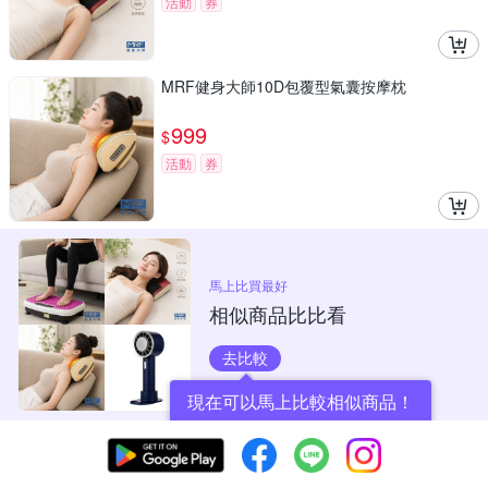
活動
券
MRF健身大師10D包覆型氣囊按摩枕
999
$
活動
券
馬上比買最好
相似商品比比看
去比較
現在可以馬上比較相似商品！