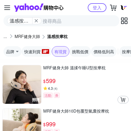
Yahoo購物中心
登入
溫感按摩
枕
MRF健身大師
溫感按摩枕
品牌
快速到貨
有現貨
挑戰低價
價格低到高
按摩
MRF健身大師 溫揉午睡U型按摩枕
599
$
4.3
(
4
)
活動
券
MRF健身大師10D包覆型氣囊按摩枕
999
$