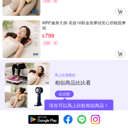
活動
券
MRF健身大師 高規16顆金按摩頭安心舒眠按摩
枕
799
$
活動
券
馬上比買最好
相似商品比比看
去比較
現在可以馬上比較相似商品！