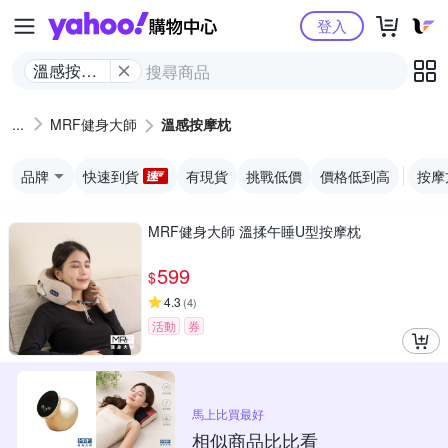
Yahoo購物中心
登入
溫感按摩
枕
MRF健身大師
溫感按摩枕
品牌
快速到貨
有現貨
挑戰低價
價格低到高
按摩
MRF健身大師 溫揉午睡U型按摩枕
599
$
4.3
(
4
)
活動
券
馬上比買最好
相似商品比比看