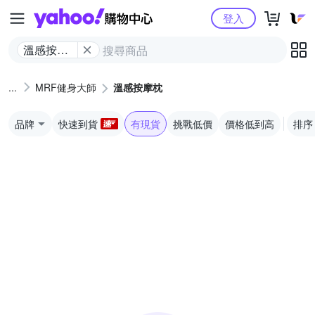
Yahoo購物中心
登入
溫感按摩
枕
MRF健身大師
溫感按摩枕
品牌
快速到貨
有現貨
挑戰低價
價格低到高
排序