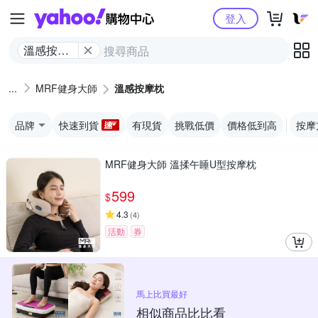
Yahoo購物中心
登入
溫感按摩
枕
MRF健身大師
溫感按摩枕
品牌
快速到貨
有現貨
挑戰低價
價格低到高
按摩
MRF健身大師 溫揉午睡U型按摩枕
599
$
4.3
(
4
)
活動
券
馬上比買最好
相似商品比比看