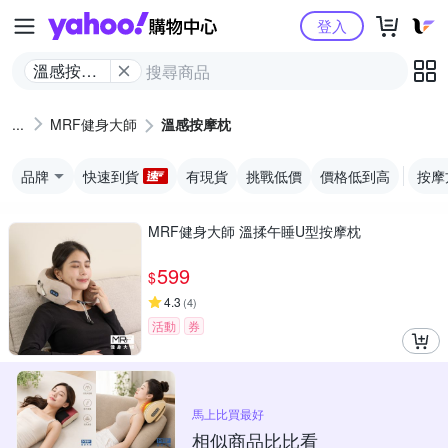
Yahoo購物中心
登入
溫感按摩
枕
MRF健身大師
溫感按摩枕
品牌
快速到貨
有現貨
挑戰低價
價格低到高
按摩
MRF健身大師 溫揉午睡U型按摩枕
599
$
4.3
(
4
)
活動
券
馬上比買最好
相似商品比比看