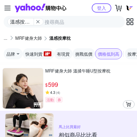
Yahoo購物中心
登入
溫感按摩
枕
MRF健身大師
溫感按摩枕
品牌
快速到貨
有現貨
挑戰低價
價格低到高
按摩
MRF健身大師 溫揉午睡U型按摩枕
599
$
4.3
(
4
)
活動
券
馬上比買最好
相似商品比比看