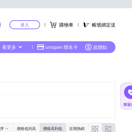
購物車
帳號綁定送
登入
看更多
uniopen 聯名卡
超贈點
序
價格低到高
價格高到低
近期熱銷