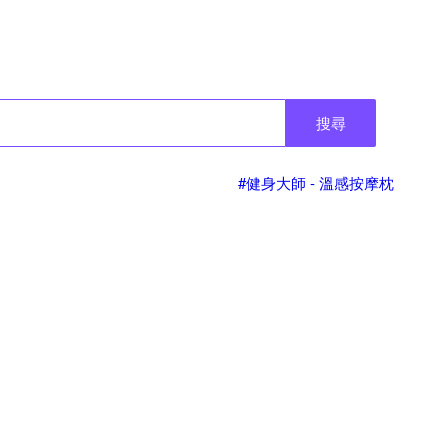
搜尋
#健身大師 - 溫感按摩枕