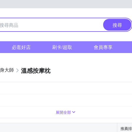
搜尋
必逛好店
刷卡/超取
會員專享
溫感按摩枕
健身大師
展開全部
推薦排