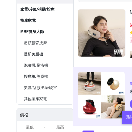
家電/冷氣/視聽/按摩
按摩家電
$
MRF健身大師
肩頸腰背按摩
足部美腿機
泡腳機/足浴機
按摩槍/筋膜槍
美體/刮痧按摩/暖宮
其他按摩家電
價格
現
-