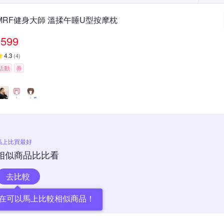
MRF健身大師 溫揉午睡U型按摩枕
599
4.3
(
4
)
活動
券
馬上比買最好
相似商品比比看
去比較
在可以馬上比較相似商品！