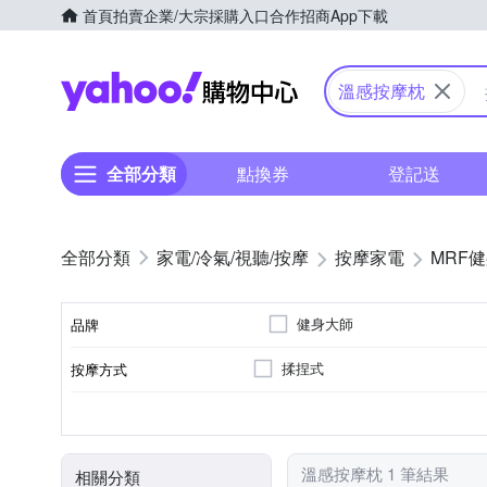
首頁
拍賣
企業/大宗採購入口
合作招商
App下載
Yahoo購物中心
溫感按摩枕
全部分類
點換券
登記送
家電/冷氣/視聽/按摩
按摩家電
MRF
健身大師
品牌
揉捏式
按摩方式
品牌名稱
肩部
溫熱功能
無
充電式
肩頸按摩機
頭部
頸部
按摩部位
特殊功能
遙控器
電源類型
顏色
類型
溫感按摩枕 1 筆結果
相關分類