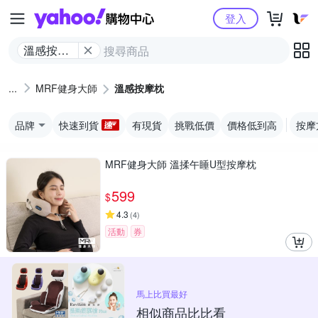
Yahoo購物中心
登入
溫感按摩
枕
MRF健身大師
溫感按摩枕
品牌
快速到貨
有現貨
挑戰低價
價格低到高
按摩
MRF健身大師 溫揉午睡U型按摩枕
599
$
4.3
(
4
)
活動
券
馬上比買最好
相似商品比比看